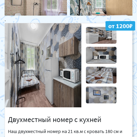
<
.
>
от 1200₽
Двухместный номер с кухней
Наш двухместный номер на 21 кв.м с кровать 180 см и